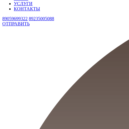
УСЛУГИ
КОНТАКТЫ
89059699322
89235005088
ОТПРАВИТЬ