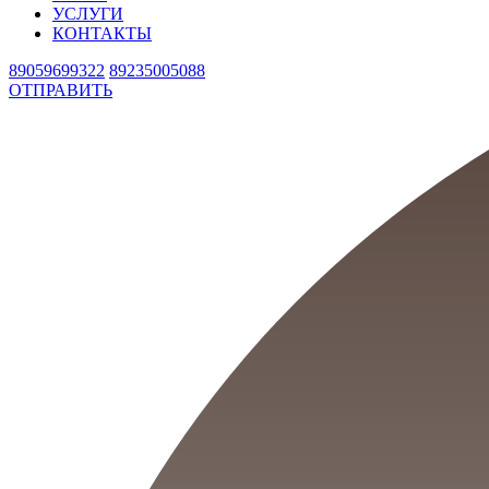
УСЛУГИ
КОНТАКТЫ
89059699322
89235005088
ОТПРАВИТЬ