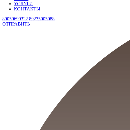
УСЛУГИ
КОНТАКТЫ
89059699322
89235005088
ОТПРАВИТЬ