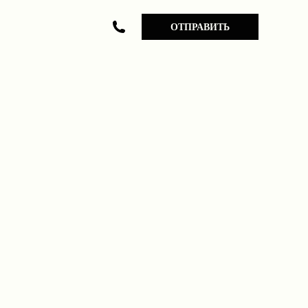
ОТПРАВИТЬ
89059699322
89235005088