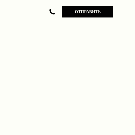
ОТПРАВИТЬ
89059699322
89235005088